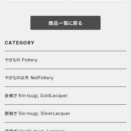
esign in Underglaze Iron B
eled Vase, Design of Chry
lack 17th-19th C
santhemum Scroll and Che
rry Blossoms on Water Str
eam 19th-20th C
商品一覧に戻る
CATEGORY
やきもの Pottery
やきもの以外 NotPottery
金継ぎ Kin-tsugi, GoldLacquer
銀継ぎ Gin-tsugi, SilverLacquer