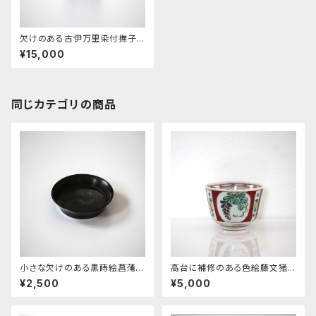
欠けのある古伊万里染付撫子
文半筒輪花猪口 d7.4cm Chi
¥15,000
pped Imari Blue and White
Lobed Cup, Design of Nad
eshiko Dianthuses 18th C
同じカテゴリの商品
小さな欠けのある黒蒔絵菖蒲文
高台に補修のある色絵藤文猪
木皿 d11.6cm Minor Chipp
口 d8.0cm Restored Ena
¥2,500
¥5,000
ed Black Lacuqered Wood
meled Cup, Wisterias Desi
en Small Dish, Iris Design
gn 19th-20th C
19th-20th C