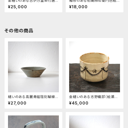
金繕いのある古伊万里染付唐草
補修のある初期柿右衛門色絵
文皿 d20.8cm Kintusgi Re
芙蓉手水禽文小皿 d14.0cm
¥25,000
¥18,000
paired Imari Blue and Whit
Repaired Kakiemon Kraak
e Dish, Scroll Pattern 17t
Pattern Small Dish, Waterf
h-18th C
owl Design 17th C
その他の商品
繕いのある高麗青磁陰刻輪線文
金繕いのある志野織部（絵瀬戸）
鉢 d13.9cm Repaired Kor
桜幕文茶碗 d11.2cm Kintsu
¥27,000
¥45,000
ean Goryeo Celadon Bowl,
gi Repaired Seto Shino Ori
Engraved Lines 13th-14th
be Style Tea Bowl, Design
C
of Sakura Cherry Blossom
s with Curtain 19th-20th
C