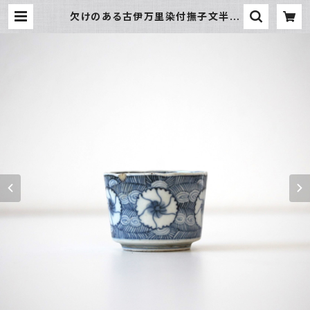
欠けのある古伊万里染付撫子文半筒
輪花猪口 d7.4cm Chipped Ima
ri Blue and White Lobed Cup,
Design of Nadeshiko Dianthu
ses 18th C | Broken and Rep
aired / キズトツクロイ