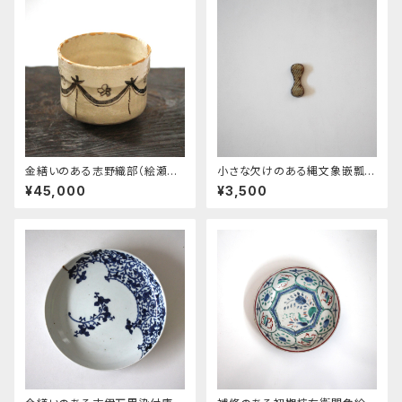
金繕いのある志野織部（絵瀬戸）
小さな欠けのある縄文象嵌瓢形
桜幕文茶碗 d11.2cm Kintsu
箸置 島岡達三 d4.5cm Mi
¥45,000
¥3,500
gi Repaired Seto Shino Ori
nor Chipped Rope and Slip
be Style Tea Bowl, Design
Inlaid Chopstick Rest, by S
of Sakura Cherry Blossom
homaoka Tatsuzo
s with Curtain 19th-20th
C