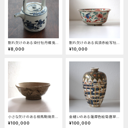
割れ欠けのある染付牡丹蝶兎
割れ欠けのある呉須赤絵写牡
文水注 h18.8cm Chipped a
丹菊兎文鉢 d21.6cm Chipp
¥8,000
¥10,000
nd Cracked Blue and Whit
ed and Cracked Swatow S
e Handled Ewer, Design of
tyle Bowl, Design of Peon
Peonies, Butterflies and R
y, Chrysanthemum and Ra
abbits 19th-20th C
bbit 19th-20th C
小さな欠けのある相馬駒焼茶碗
金繕いのある薩摩色絵菊唐草桜
d14.6cm Minor Chipped
流水文花生 h24.5cm Kintsu
¥100,000
¥100,000
Soma Tea Bowl, Horses D
gi Repaired Satsuma Enam